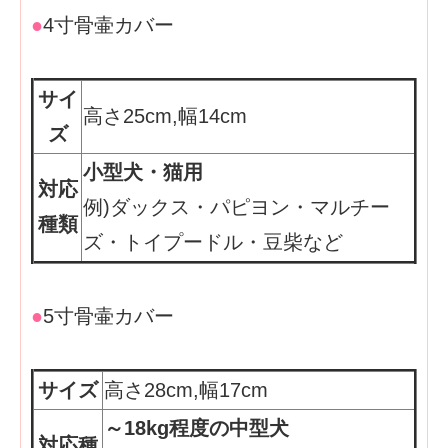
●
4寸骨壷カバー
サイ
高さ25cm,幅14cm
ズ
小型犬・猫用
対応
例)ダックス・パピヨン・マルチー
種類
ズ・トイプードル・豆柴など
●
5寸骨壷カバー
サイズ
高さ28cm,幅17cm
～18kg程度の中型犬
対応種