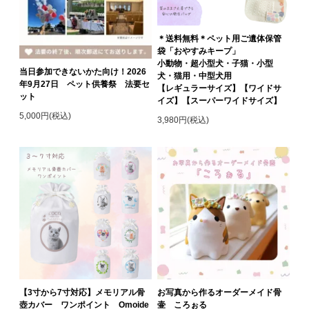
＊送料無料＊ペット用ご遺体保管
袋「おやすみキープ」
小動物・超小型犬・子猫・小型
当日参加できないかた向け！2026
犬・猫用・中型犬用
年9月27日 ペット供養祭 法要セ
【レギュラーサイズ】【ワイドサ
ット
イズ】【スーパーワイドサイズ】
5,000円(税込)
3,980円(税込)
【3寸から7寸対応】メモリアル骨
お写真から作るオーダーメイド骨
壺カバー ワンポイント Omoide
壷 ころぉる