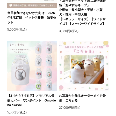
＊送料無料＊ペット用ご遺体保管
袋「おやすみキープ」
小動物・超小型犬・子猫・小型
当日参加できないかた向け！2026
犬・猫用・中型犬用
年9月27日 ペット供養祭 法要セ
【レギュラーサイズ】【ワイドサ
ット
イズ】【スーパーワイドサイズ】
5,000円(税込)
3,980円(税込)
【3寸から7寸対応】メモリアル骨
お写真から作るオーダーメイド骨
壺カバー ワンポイント Omoide
壷 ころぉる
no akashi
27,000円(税込)
5,500円(税込)