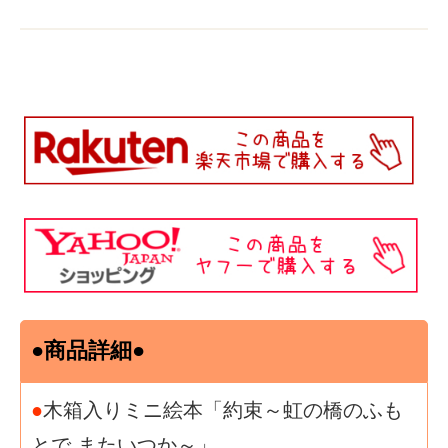
●商品詳細●
●
木箱入りミニ絵本「約束～虹の橋のふも
とで またいつか～」