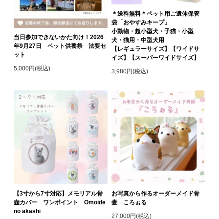
＊送料無料＊ペット用ご遺体保管
袋「おやすみキープ」
小動物・超小型犬・子猫・小型
当日参加できないかた向け！2026
犬・猫用・中型犬用
年9月27日 ペット供養祭 法要セ
【レギュラーサイズ】【ワイドサ
ット
イズ】【スーパーワイドサイズ】
5,000円(税込)
3,980円(税込)
【3寸から7寸対応】メモリアル骨
お写真から作るオーダーメイド骨
壺カバー ワンポイント Omoide
壷 ころぉる
no akashi
27,000円(税込)