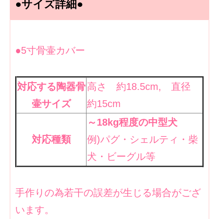
●サイズ詳細●
●
5寸骨壷カバー
対応する陶器骨
高さ 約18.5cm, 直径
壷サイズ
約15cm
～18kg程度の中型犬
対応種類
例)パグ・シェルティ・柴
犬・ビーグル等
手作りの為若干の誤差が生じる場合がござ
います。